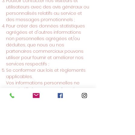
Pouvoir contacter nos visiteurs et
utilisateurs avec des avis généraux ou
personnalisés relatifs au service et
des messages promotionnels ;
Pour créer des données statistiques
agrégées et d'autres informations
non personnelles agrégées et/ou
déduites, que nous ou nos
partenaires commerciaux pouvons
utiliser pour fournir et améliorer nos
services respectifs ;
Se conformer aux lois et règlements
applicables.
Vos informations personnelles ne
seront utilisées que pour les raisons
spécifiques mentionnées ci-dessus.
Si vous ne souhaitez plus que nous
traitions vos données, veuillez nous
contacter à
contact@atelier-mlc.fr
ou
nous envoyer un courrier à 4 rue
Francis Perrat 69520 GRIGNY.